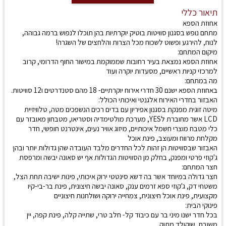
תיאור כללי
אחוזת הספא
מתחם נופש בסגנון סוויטות בוטיק יוקרתיות בהן תוכלו לנפוש ברמה גבוהה,
לנוח, להירגע ופשוט לשכוח מכל הצרות והלחצים של השגרה!
מיקום המתחם:
אחוזת הספא נמצאת בעיר רחובות שממוקמת במישור החוף הדרומי, קרוב
למרכזי קניות ראשיים, מסעדות יוקרה ועוד
מה במתחם:
באחוזת הספא ישנם 30 חדרי אירוח יוקרתיים- 18 מהם סטנדרטים ו12 סוויטות.
האבזור בחדרי האירוח אלגנטי ואיכותי הכולל:
מיטה זוגית מפנקת בסגנון אפיריון עם בדים רכים הנשפכים מטה, טלוויזיית
LCD אשר מחוברת לYES, מערכת מולטימדיה וסטריאו, מטבחון מאובזר עם
כלי מטבח מוצרי חשמל איכותיים, מיזוג אוויר נעים, אינטרנט חופשי, חדר
מקלחת מרווח ומעוצב, פינת אוכל
האבזור שבסוויטות הן זהות לכל החדרים מלבד העובדה שהן גדולות יותר ובהן
ג'קוזי פרטי ומפנק, בחלק מן הסוויטות הגדולות אף יש סאונה יבשה ומרפסת
חצר המתחם:
חצר גדולה במיוחד אשר בה דשא סינטטי ירוק איכותי, פינות ישיבה תחת הצל,
משטחי דק, ג'קוזי ספא זרמים ענק, סאונה יבשה חיצונית, פינת בר-בי-קיו
מקצועית, פינת אוכל חיצונית, צמחייה ירוקה ושולחנות חיצוניים
פינוקי הבית:
בכל חדר ישנו מיני בר עם כיבוד קל- חלב טרי, שתייה קלה, פינת קפה, יין
משובח, שוקולד מתוק