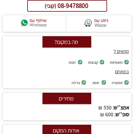
08-9478800
(קובי)
מה במקום?
מתאים ל
משפחות
קבוצות
זוגות
במתחם
מסעדה
ספא
בריכה
מחירים
אמצ''ש:
550 ₪
סופ''ש:
600 ₪
אודות המקום