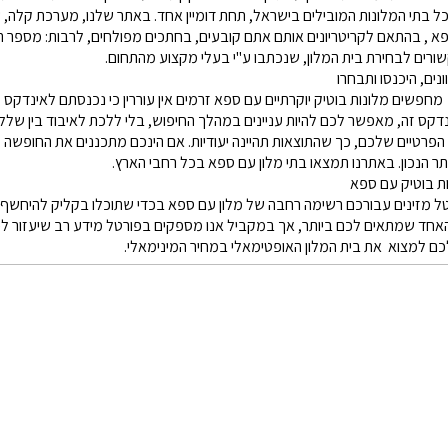
ל בתי המלונות המובילים בישראל, תחת דומיין אחד. באתר שלנו, מערכת קלה,
א , בהתאם לקריטריונים אותם אתם קובעים, בחתכים מפולחים, לרבות: מספר הנ
רים לבחירת בית המלון, שנכתבו ע"י בעלי מקצוע מהתחום.
ונים, היכנסו ותבחרו
חפשים מלונות בוטיק יוקרתיים עם ספא זרמים אין עוררין כי נכנסתם לאינדקס 
דקס זה, מאפשר לכם להיות עניינים במהלך החיפוש, בלי ללכת לאיבוד בין שלל המ
 הפרטיים שלכם, כך שהתוצאות תהיינה יעודיות. אם הינכם מתכננים את החופש
 הנכון. באתרנו תמצאו בתי מלון עם ספא בכל רחבי הארץ.
ת בוטיק עם ספא
ל מזינים עבורכם רשימה רחבה של מלון עם ספא בכדי שתוכלו בקליק להיחשף א
אחד שמתאים לכם ביותר, אך במקביל אנו מספקים בפורטל מידע רב שיעזור לכ
כם למצוא את בית המלון האופטימאלי במחיר המינימאלי.